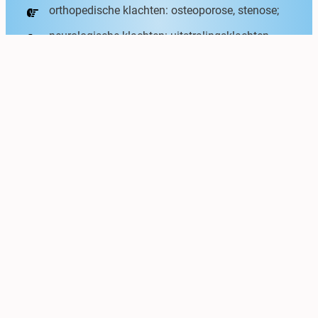
orthopedische klachten: osteoporose, stenose;
neurologische klachten: uitstralingsklachten
(hernia etc.);
reumatische klachten: artrose, reumatoïde
artritis;
ademhalingsklachten;
heup-, knie- en voetklachten;
motorische klachten;
chronische klachten;
arbeidsgerelateerde klachten bijvoorbeeld:
C.A.N.S.