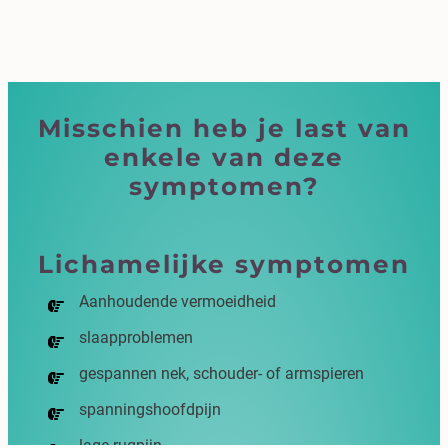
Misschien heb je last van
enkele van deze
symptomen?
Lichamelijke symptomen
Aanhoudende vermoeidheid
slaapproblemen
gespannen nek, schouder- of armspieren
spanningshoofdpijn
lage rugpijn