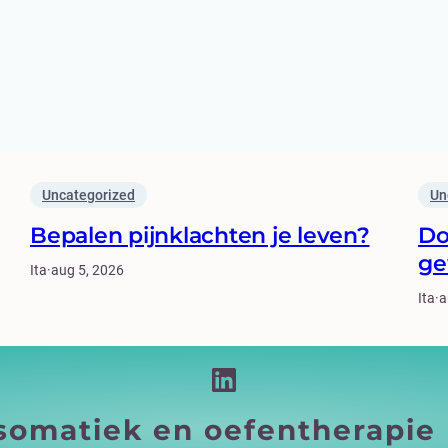
Uncategorized
Un
Bepalen pijnklachten je leven?
Do
ge
Ita
·
aug 5, 2026
Ita
·
a
LinkedIn
osomatiek en oefentherapie