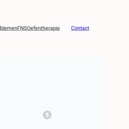
oblemen
FNS
Oefentherapie
Contact